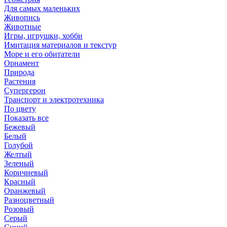
Для самых маленьких
Живопись
Животные
Игры, игрушки, хобби
Имитация материалов и текстур
Море и его обитатели
Орнамент
Природа
Растения
Супергерои
Транспорт и электротехника
По цвету
Показать все
Бежевый
Белый
Голубой
Желтый
Зеленый
Коричневый
Красный
Оранжевый
Разноцветный
Розовый
Серый