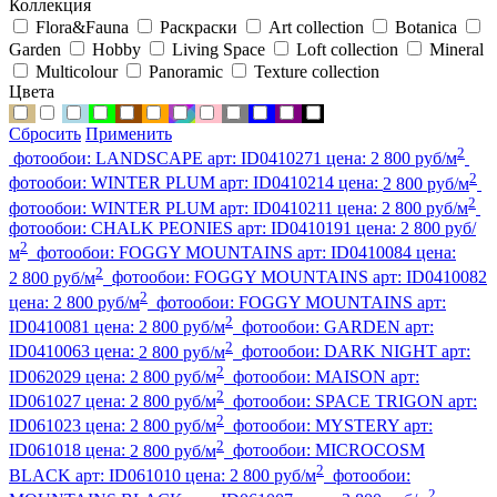
Коллекция
Flora&Fauna
Раскраски
Art collection
Botanica
Garden
Hobby
Living Space
Loft collection
Mineral
Multicolour
Panoramic
Texture collection
Цвета
Сбросить
Применить
2
фотообои:
LANDSCAPE
арт:
ID0410271
цена:
2 800 руб/м
2
фотообои:
WINTER PLUM
арт:
ID0410214
цена:
2 800 руб/м
2
фотообои:
WINTER PLUM
арт:
ID0410211
цена:
2 800 руб/м
фотообои:
CHALK PEONIES
арт:
ID0410191
цена:
2 800 руб/
2
м
фотообои:
FOGGY MOUNTAINS
арт:
ID0410084
цена:
2
2 800 руб/м
фотообои:
FOGGY MOUNTAINS
арт:
ID0410082
2
цена:
2 800 руб/м
фотообои:
FOGGY MOUNTAINS
арт:
2
ID0410081
цена:
2 800 руб/м
фотообои:
GARDEN
арт:
2
ID0410063
цена:
2 800 руб/м
фотообои:
DARK NIGHT
арт:
2
ID062029
цена:
2 800 руб/м
фотообои:
MAISON
арт:
2
ID061027
цена:
2 800 руб/м
фотообои:
SPACE TRIGON
арт:
2
ID061023
цена:
2 800 руб/м
фотообои:
MYSTERY
арт:
2
ID061018
цена:
2 800 руб/м
фотообои:
MICROCOSM
2
BLACK
арт:
ID061010
цена:
2 800 руб/м
фотообои:
2