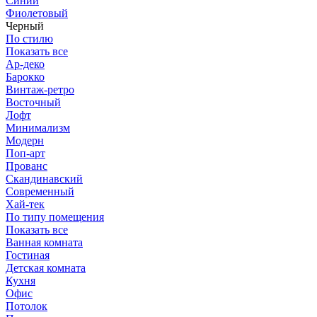
Синий
Фиолетовый
Черный
По стилю
Показать все
Ар-деко
Барокко
Винтаж-ретро
Восточный
Лофт
Минимализм
Модерн
Поп-арт
Прованс
Скандинавский
Современный
Хай-тек
По типу помещения
Показать все
Ванная комната
Гостиная
Детская комната
Кухня
Офис
Потолок