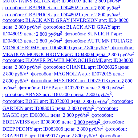
MOUNTAINS BLACK
арт:
ID061007
цена:
2 800 руб/м
2
фотообои:
GRAPHICS
арт:
ID048022
цена:
2 800 руб/м
2
фотообои:
GRAPHICS
арт:
ID048021
цена:
2 800 руб/м
фотообои:
BLACK AND GRAY INVERSION
арт:
ID048020
2
цена:
2 800 руб/м
фотообои:
BLACK AND GRAY
арт:
2
ID048019
цена:
2 800 руб/м
фотообои:
SUNLIGHT
арт:
2
ID048013
цена:
2 800 руб/м
фотообои:
AUTUMN FOLIAGE
2
MONOCHROME
арт:
ID048009
цена:
2 800 руб/м
фотообои:
2
MEADOW MONOCHROME
арт:
ID048004
цена:
2 800 руб/м
фотообои:
FLOWER POWER MONOCHROME
арт:
ID048002
2
цена:
2 800 руб/м
фотообои:
CHANEL
арт:
ID026025
цена:
2
2 800 руб/м
фотообои:
MAGNOLIA
арт:
ID072015
цена:
2
2 800 руб/м
фотообои:
MYSTERY
арт:
ID072013
цена:
2 800
2
2
руб/м
фотообои:
DEEP
арт:
ID072007
цена:
2 800 руб/м
2
фотообои:
ABYSS
арт:
ID072005
цена:
2 800 руб/м
2
фотообои:
BOSK
арт:
ID072003
цена:
2 800 руб/м
фотообои:
2
GARDEN
арт:
ID083015
цена:
2 800 руб/м
фотообои:
2
MAGIC
арт:
ID083011
цена:
2 800 руб/м
фотообои:
2
EDELWEISS
арт:
ID083009
цена:
2 800 руб/м
фотообои:
2
DEEP PEONY
арт:
ID083005
цена:
2 800 руб/м
фотообои:
2
GRAPHITE
арт:
ID059017
цена:
2 800 руб/м
фотообои: