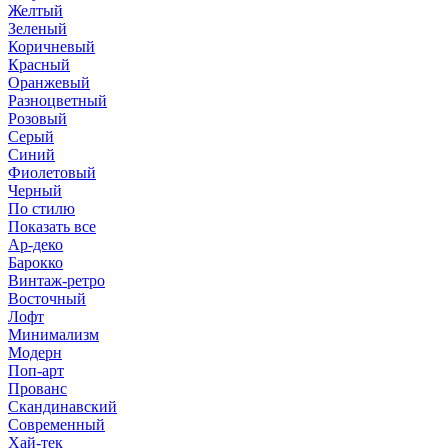
Желтый
Зеленый
Коричневый
Красный
Оранжевый
Разноцветный
Розовый
Серый
Синий
Фиолетовый
Черный
По стилю
Показать все
Ар-деко
Барокко
Винтаж-ретро
Восточный
Лофт
Минимализм
Модерн
Поп-арт
Прованс
Скандинавский
Современный
Хай-тек