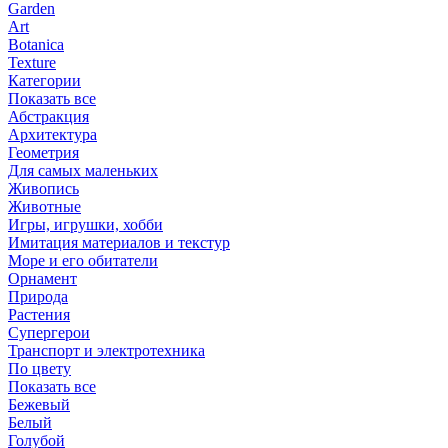
Garden
Art
Botanica
Texture
Категории
Показать все
Абстракция
Архитектура
Геометрия
Для самых маленьких
Живопись
Животные
Игры, игрушки, хобби
Имитация материалов и текстур
Море и его обитатели
Орнамент
Природа
Растения
Супергерои
Транспорт и электротехника
По цвету
Показать все
Бежевый
Белый
Голубой