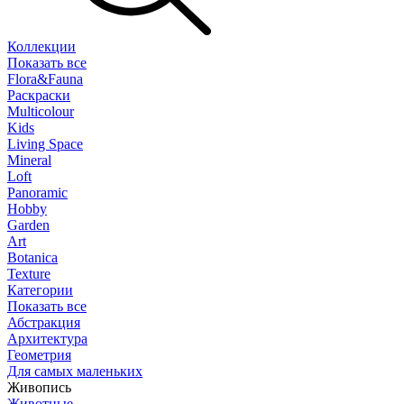
Коллекции
Показать все
Flora&Fauna
Раскраски
Multicolour
Kids
Living Space
Mineral
Loft
Panoramic
Hobby
Garden
Art
Botanica
Texture
Категории
Показать все
Абстракция
Архитектура
Геометрия
Для самых маленьких
Живопись
Животные