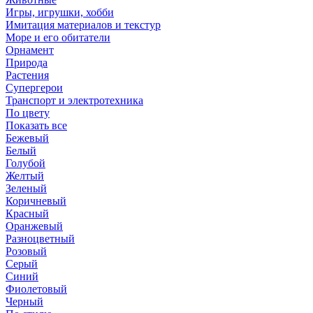
Игры, игрушки, хобби
Имитация материалов и текстур
Море и его обитатели
Орнамент
Природа
Растения
Супергерои
Транспорт и электротехника
По цвету
Показать все
Бежевый
Белый
Голубой
Желтый
Зеленый
Коричневый
Красный
Оранжевый
Разноцветный
Розовый
Серый
Синий
Фиолетовый
Черный