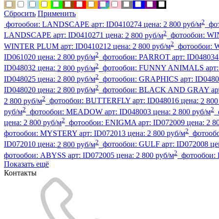
Сбросить
Применить
2
фотообои:
LANDSCAPE
арт:
ID0410274
цена:
2 800 руб/м
фо
2
LANDSCAPE
арт:
ID0410271
цена:
2 800 руб/м
фотообои:
WI
2
WINTER PLUM
арт:
ID0410212
цена:
2 800 руб/м
фотообои:
2
ID061020
цена:
2 800 руб/м
фотообои:
PARROT
арт:
ID048034
2
ID048032
цена:
2 800 руб/м
фотообои:
FUNNY ANIMALS
арт
2
ID048025
цена:
2 800 руб/м
фотообои:
GRAPHICS
арт:
ID0480
2
ID048020
цена:
2 800 руб/м
фотообои:
BLACK AND GRAY
ар
2
2 800 руб/м
фотообои:
BUTTERFLY
арт:
ID048016
цена:
2 800
2
2
руб/м
фотообои:
MEADOW
арт:
ID048003
цена:
2 800 руб/м
2
цена:
2 800 руб/м
фотообои:
ENIGMA
арт:
ID072009
цена:
2 8
2
фотообои:
MYSTERY
арт:
ID072013
цена:
2 800 руб/м
фотооб
2
ID072010
цена:
2 800 руб/м
фотообои:
GULF
арт:
ID072008
це
2
фотообои:
ABYSS
арт:
ID072005
цена:
2 800 руб/м
фотообои:
Показать ещё
Контакты