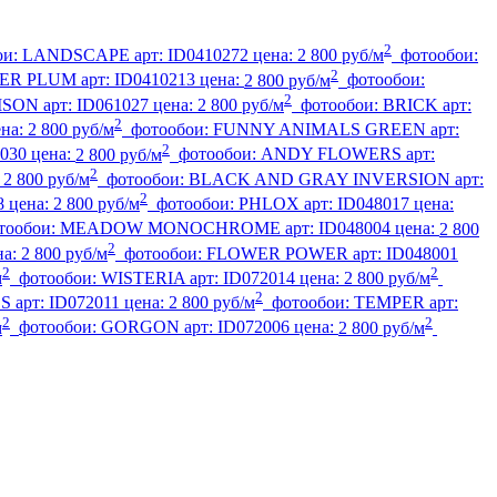
2
ои:
LANDSCAPE
арт:
ID0410272
цена:
2 800 руб/м
фотообои:
2
ER PLUM
арт:
ID0410213
цена:
2 800 руб/м
фотообои:
2
ISON
арт:
ID061027
цена:
2 800 руб/м
фотообои:
BRICK
арт:
2
ена:
2 800 руб/м
фотообои:
FUNNY ANIMALS GREEN
арт:
2
030
цена:
2 800 руб/м
фотообои:
ANDY FLOWERS
арт:
2
:
2 800 руб/м
фотообои:
BLACK AND GRAY INVERSION
арт:
2
8
цена:
2 800 руб/м
фотообои:
PHLOX
арт:
ID048017
цена:
тообои:
MEADOW MONOCHROME
арт:
ID048004
цена:
2 800
2
на:
2 800 руб/м
фотообои:
FLOWER POWER
арт:
ID048001
2
2
м
фотообои:
WISTERIA
арт:
ID072014
цена:
2 800 руб/м
2
SS
арт:
ID072011
цена:
2 800 руб/м
фотообои:
TEMPER
арт:
2
2
м
фотообои:
GORGON
арт:
ID072006
цена:
2 800 руб/м