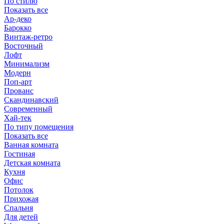
По стилю
Показать все
Ар-деко
Барокко
Винтаж-ретро
Восточный
Лофт
Минимализм
Модерн
Поп-арт
Прованс
Скандинавский
Современный
Хай-тек
По типу помещения
Показать все
Ванная комната
Гостиная
Детская комната
Кухня
Офис
Потолок
Прихожая
Спальня
Для детей