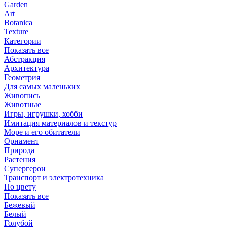
Garden
Art
Botanica
Texture
Категории
Показать все
Абстракция
Архитектура
Геометрия
Для самых маленьких
Живопись
Животные
Игры, игрушки, хобби
Имитация материалов и текстур
Море и его обитатели
Орнамент
Природа
Растения
Супергерои
Транспорт и электротехника
По цвету
Показать все
Бежевый
Белый
Голубой