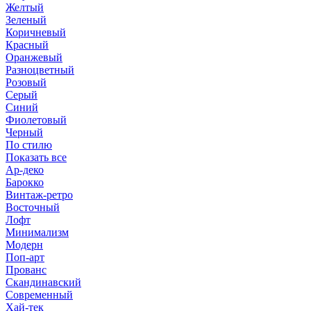
Желтый
Зеленый
Коричневый
Красный
Оранжевый
Разноцветный
Розовый
Серый
Синий
Фиолетовый
Черный
По стилю
Показать все
Ар-деко
Барокко
Винтаж-ретро
Восточный
Лофт
Минимализм
Модерн
Поп-арт
Прованс
Скандинавский
Современный
Хай-тек