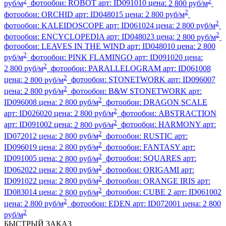
2
2
руб/м
фотообои:
ROBOT
арт:
ID091010
цена:
2 800 руб/м
2
фотообои:
ORCHID
арт:
ID048015
цена:
2 800 руб/м
2
фотообои:
KALEIDOSCOPE
арт:
ID061024
цена:
2 800 руб/м
2
фотообои:
ENCYCLOPEDIA
арт:
ID048023
цена:
2 800 руб/м
фотообои:
LEAVES IN THE WIND
арт:
ID048010
цена:
2 800
2
руб/м
фотообои:
PINK FLAMINGO
арт:
ID091020
цена:
2
2 800 руб/м
фотообои:
PARALLELOGRAM
арт:
ID061008
2
цена:
2 800 руб/м
фотообои:
STONETWORK
арт:
ID096007
2
цена:
2 800 руб/м
фотообои:
B&W STONETWORK
арт:
2
ID096008
цена:
2 800 руб/м
фотообои:
DRAGON SCALE
2
арт:
ID026020
цена:
2 800 руб/м
фотообои:
ABSTRACTION
2
арт:
ID091002
цена:
2 800 руб/м
фотообои:
HARMONY
арт:
2
ID072012
цена:
2 800 руб/м
фотообои:
RUSTIC
арт:
2
ID096019
цена:
2 800 руб/м
фотообои:
FANTASY
арт:
2
ID091005
цена:
2 800 руб/м
фотообои:
SQUARES
арт:
2
ID062022
цена:
2 800 руб/м
фотообои:
ORIGAMI
арт:
2
ID091022
цена:
2 800 руб/м
фотообои:
ORANGE IRIS
арт:
2
ID083014
цена:
2 800 руб/м
фотообои:
CUBE 2
арт:
ID061002
2
цена:
2 800 руб/м
фотообои:
EDEN
арт:
ID072001
цена:
2 800
2
руб/м
БЫСТРЫЙ ЗАКАЗ