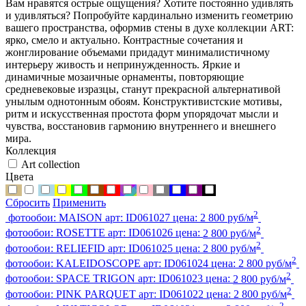
Вам нравятся острые ощущения? Хотите постоянно удивлять
и удивляться? Попробуйте кардинально изменить геометрию
вашего пространства, оформив стены в духе коллекции ART:
ярко, смело и актуально. Контрастные сочетания и
жонглирование объемами придадут минималистичному
интерьеру живость и непринужденность. Яркие и
динамичные мозаичные орнаменты, повторяющие
средневековые изразцы, станут прекрасной альтернативой
унылым однотонным обоям. Конструктивистские мотивы,
ритм и искусственная простота форм упорядочат мысли и
чувства, восстановив гармонию внутреннего и внешнего
мира.
Коллекция
Art collection
Цвета
Сбросить
Применить
2
фотообои:
MAISON
арт:
ID061027
цена:
2 800 руб/м
2
фотообои:
ROSETTE
арт:
ID061026
цена:
2 800 руб/м
2
фотообои:
RELIEFID
арт:
ID061025
цена:
2 800 руб/м
2
фотообои:
KALEIDOSCOPE
арт:
ID061024
цена:
2 800 руб/м
2
фотообои:
SPACE TRIGON
арт:
ID061023
цена:
2 800 руб/м
2
фотообои:
PINK PARQUET
арт:
ID061022
цена:
2 800 руб/м
2