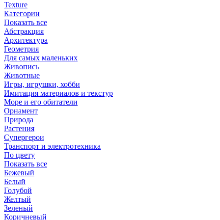
Texture
Категории
Показать все
Абстракция
Архитектура
Геометрия
Для самых маленьких
Живопись
Животные
Игры, игрушки, хобби
Имитация материалов и текстур
Море и его обитатели
Орнамент
Природа
Растения
Супергерои
Транспорт и электротехника
По цвету
Показать все
Бежевый
Белый
Голубой
Желтый
Зеленый
Коричневый