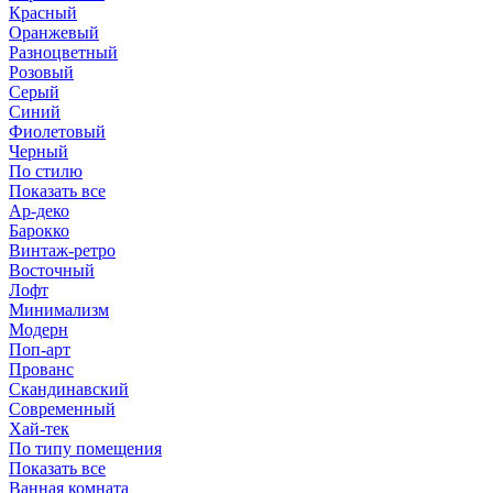
Красный
Оранжевый
Разноцветный
Розовый
Серый
Синий
Фиолетовый
Черный
По стилю
Показать все
Ар-деко
Барокко
Винтаж-ретро
Восточный
Лофт
Минимализм
Модерн
Поп-арт
Прованс
Скандинавский
Современный
Хай-тек
По типу помещения
Показать все
Ванная комната