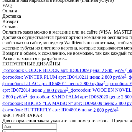
Заказать нам нарисовать изображение (платная услуга)
FAQ
Оплата
Доставка
Возврат
Отзывы
Оплатить заказ можно в магазине или на сайте (VISA, MAS
Доставка осуществляется транспортной компанией бесплатно п
свой заказ на сайте, менеджер Wallfriends позвонит вам, чтоб
жесткие тубусы из плотного картона, которые закрываются м
Возврат и обмен, к сожалению, не возможен, так как каждый т
Раздел находится в разработке...
ПОПУЛЯРНЫЕ ДИЗАЙНЫ
2
фотообои:
COLOR BLOCK
арт:
ID061009
цена:
2 800 руб/м
ф
2
фотообои:
WINTER PLUM
арт:
ID0410211
цена:
2 800 руб/м
ф
2
фотообои:
LILAC
арт:
ID048011
цена:
2 800 руб/м
фотообои:
2
арт:
ID072014
цена:
2 800 руб/м
фотообои:
WOODEN NOVE
2
2 800 руб/м
фотообои:
SAND PALM
арт:
ID062020
цена:
2 800
фотообои:
BRICKS “LA MAISON”
арт:
ID096009
цена:
2 800 ру
2
фотообои:
BUTTERFLY
арт:
ID048016
цена:
2 800 руб/м
БЫСТРЫЙ ЗАКАЗ
Для оформления заказа укажите ваш номер телефона. Представи