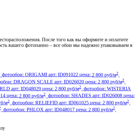
есторасположения. После того как вы оформите и оплатите
ность вашего фотопанно – все обои мы надежно упаковываем в
2
фотообои:
ORIGAMI
арт:
ID091022
цена:
2 800 руб/м
2
ообои:
DRAGON SCALE
арт:
ID026020
цена:
2 800 руб/м
2
ORLD
арт:
ID048029
цена:
2 800 руб/м
фотообои:
WISTERIA
2
014
цена:
2 800 руб/м
фотообои:
SHADES
арт:
ID026008
цена:
2
2
уб/м
фотообои:
RELIEFID
арт:
ID061025
цена:
2 800 руб/м
2
2
фотообои:
PHLOX
арт:
ID048017
цена:
2 800 руб/м
азу