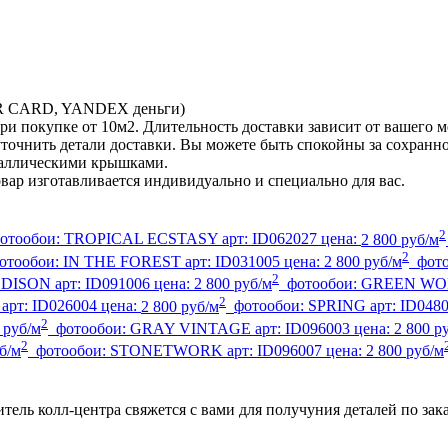
TER CARD, YANDEX деньги)
ри покупке от 10м2. Длительность доставки зависит от вашего м
ы уточнить детали доставки. Вы можете быть спокойны за сохран
еталлическими крышками.
овар изготавливается индивидуально и специально для вас.
2
отообои:
TROPICAL ECSTASY
арт:
ID062027
цена:
2 800 руб/м
2
отообои:
IN THE FOREST
арт:
ID031005
цена:
2 800 руб/м
фот
2
EDISON
арт:
ID091006
цена:
2 800 руб/м
фотообои:
GREEN W
2
L
арт:
ID026004
цена:
2 800 руб/м
фотообои:
SPRING
арт:
ID048
2
 руб/м
фотообои:
GRAY VINTAGE
арт:
ID096003
цена:
2 800 р
2
б/м
фотообои:
STONETWORK
арт:
ID096007
цена:
2 800 руб/м
тель колл-центра свяжется с вами для получуния деталей по зак