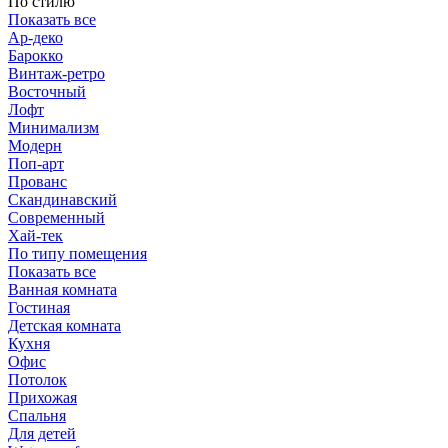
По стилю
Показать все
Ар-деко
Барокко
Винтаж-ретро
Восточный
Лофт
Минимализм
Модерн
Поп-арт
Прованс
Скандинавский
Современный
Хай-тек
По типу помещения
Показать все
Ванная комната
Гостиная
Детская комната
Кухня
Офис
Потолок
Прихожая
Спальня
Для детей