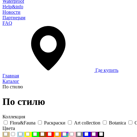
Waterproof
Help&info
Новости
Партнерам
FAQ
Где купить
Главная
Каталог
По стилю
По стилю
Коллекция
Flora&Fauna
Раскраски
Art collection
Botanica
G
Цвета