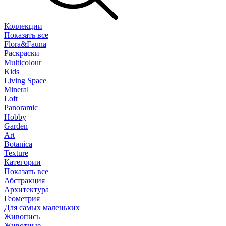
Коллекции
Показать все
Flora&Fauna
Раскраски
Multicolour
Kids
Living Space
Mineral
Loft
Panoramic
Hobby
Garden
Art
Botanica
Texture
Категории
Показать все
Абстракция
Архитектура
Геометрия
Для самых маленьких
Живопись
Животные