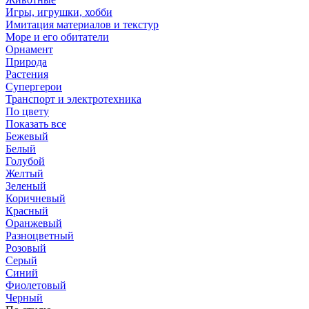
Игры, игрушки, хобби
Имитация материалов и текстур
Море и его обитатели
Орнамент
Природа
Растения
Супергерои
Транспорт и электротехника
По цвету
Показать все
Бежевый
Белый
Голубой
Желтый
Зеленый
Коричневый
Красный
Оранжевый
Разноцветный
Розовый
Серый
Синий
Фиолетовый
Черный