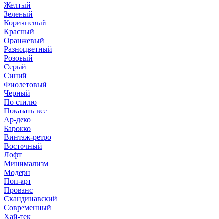
Желтый
Зеленый
Коричневый
Красный
Оранжевый
Разноцветный
Розовый
Серый
Синий
Фиолетовый
Черный
По стилю
Показать все
Ар-деко
Барокко
Винтаж-ретро
Восточный
Лофт
Минимализм
Модерн
Поп-арт
Прованс
Скандинавский
Современный
Хай-тек