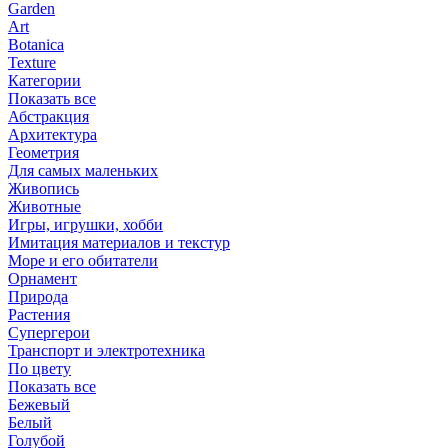
Garden
Art
Botanica
Texture
Категории
Показать все
Абстракция
Архитектура
Геометрия
Для самых маленьких
Живопись
Животные
Игры, игрушки, хобби
Имитация материалов и текстур
Море и его обитатели
Орнамент
Природа
Растения
Супергерои
Транспорт и электротехника
По цвету
Показать все
Бежевый
Белый
Голубой