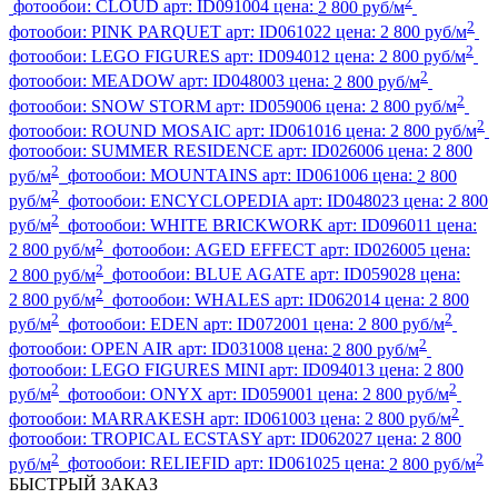
2
фотообои:
CLOUD
арт:
ID091004
цена:
2 800 руб/м
2
фотообои:
PINK PARQUET
арт:
ID061022
цена:
2 800 руб/м
2
фотообои:
LEGO FIGURES
арт:
ID094012
цена:
2 800 руб/м
2
фотообои:
MEADOW
арт:
ID048003
цена:
2 800 руб/м
2
фотообои:
SNOW STORM
арт:
ID059006
цена:
2 800 руб/м
2
фотообои:
ROUND MOSAIC
арт:
ID061016
цена:
2 800 руб/м
фотообои:
SUMMER RESIDENCE
арт:
ID026006
цена:
2 800
2
руб/м
фотообои:
MOUNTAINS
арт:
ID061006
цена:
2 800
2
руб/м
фотообои:
ENCYCLOPEDIA
арт:
ID048023
цена:
2 800
2
руб/м
фотообои:
WHITE BRICKWORK
арт:
ID096011
цена:
2
2 800 руб/м
фотообои:
AGED EFFECT
арт:
ID026005
цена:
2
2 800 руб/м
фотообои:
BLUE AGATE
арт:
ID059028
цена:
2
2 800 руб/м
фотообои:
WHALES
арт:
ID062014
цена:
2 800
2
2
руб/м
фотообои:
EDEN
арт:
ID072001
цена:
2 800 руб/м
2
фотообои:
OPEN AIR
арт:
ID031008
цена:
2 800 руб/м
фотообои:
LEGO FIGURES MINI
арт:
ID094013
цена:
2 800
2
2
руб/м
фотообои:
ONYX
арт:
ID059001
цена:
2 800 руб/м
2
фотообои:
MARRAKESH
арт:
ID061003
цена:
2 800 руб/м
фотообои:
TROPICAL ECSTASY
арт:
ID062027
цена:
2 800
2
2
руб/м
фотообои:
RELIEFID
арт:
ID061025
цена:
2 800 руб/м
БЫСТРЫЙ ЗАКАЗ