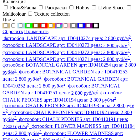
Коллекция
Flora&Fauna
Раскраски
Hobby
Living Space
Multicolour
Texture collection
Цвета
Сбросить
Применить
2
фотообои:
LANDSCAPE
арт:
ID0410274
цена:
2 800 руб/м
2
фотообои:
LANDSCAPE
арт:
ID0410273
цена:
2 800 руб/м
2
фотообои:
LANDSCAPE
арт:
ID0410272
цена:
2 800 руб/м
2
фотообои:
LANDSCAPE
арт:
ID0410271
цена:
2 800 руб/м
фотообои:
BOTANICAL GARDEN
арт:
ID0410254
цена:
2 800
2
руб/м
фотообои:
BOTANICAL GARDEN
арт:
ID0410253
2
цена:
2 800 руб/м
фотообои:
BOTANICAL GARDEN
арт:
2
ID0410252
цена:
2 800 руб/м
фотообои:
BOTANICAL
2
GARDEN
арт:
ID0410251
цена:
2 800 руб/м
фотообои:
2
CHALK PEONIES
арт:
ID0410194
цена:
2 800 руб/м
фотообои:
CHALK PEONIES
арт:
ID0410193
цена:
2 800 руб/
2
м
фотообои:
CHALK PEONIES
арт:
ID0410192
цена:
2 800
2
руб/м
фотообои:
CHALK PEONIES
арт:
ID0410191
цена:
2
2 800 руб/м
фотообои:
FLOWER MADNESS
арт:
ID0410184
2
цена:
2 800 руб/м
фотообои:
FLOWER MADNESS
арт:
2