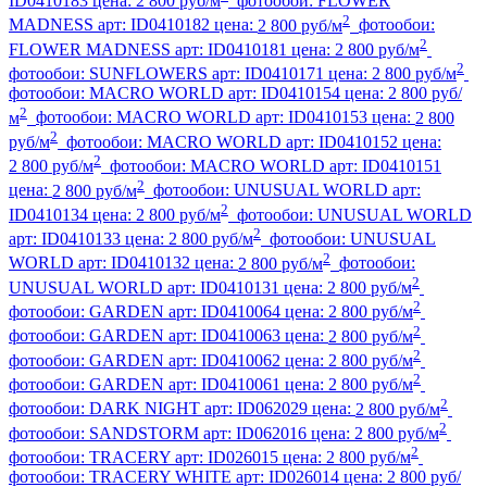
ID0410183
цена:
2 800 руб/м
фотообои:
FLOWER
2
MADNESS
арт:
ID0410182
цена:
2 800 руб/м
фотообои:
2
FLOWER MADNESS
арт:
ID0410181
цена:
2 800 руб/м
2
фотообои:
SUNFLOWERS
арт:
ID0410171
цена:
2 800 руб/м
фотообои:
MACRO WORLD
арт:
ID0410154
цена:
2 800 руб/
2
м
фотообои:
MACRO WORLD
арт:
ID0410153
цена:
2 800
2
руб/м
фотообои:
MACRO WORLD
арт:
ID0410152
цена:
2
2 800 руб/м
фотообои:
MACRO WORLD
арт:
ID0410151
2
цена:
2 800 руб/м
фотообои:
UNUSUAL WORLD
арт:
2
ID0410134
цена:
2 800 руб/м
фотообои:
UNUSUAL WORLD
2
арт:
ID0410133
цена:
2 800 руб/м
фотообои:
UNUSUAL
2
WORLD
арт:
ID0410132
цена:
2 800 руб/м
фотообои:
2
UNUSUAL WORLD
арт:
ID0410131
цена:
2 800 руб/м
2
фотообои:
GARDEN
арт:
ID0410064
цена:
2 800 руб/м
2
фотообои:
GARDEN
арт:
ID0410063
цена:
2 800 руб/м
2
фотообои:
GARDEN
арт:
ID0410062
цена:
2 800 руб/м
2
фотообои:
GARDEN
арт:
ID0410061
цена:
2 800 руб/м
2
фотообои:
DARK NIGHT
арт:
ID062029
цена:
2 800 руб/м
2
фотообои:
SANDSTORM
арт:
ID062016
цена:
2 800 руб/м
2
фотообои:
TRACERY
арт:
ID026015
цена:
2 800 руб/м
фотообои:
TRACERY WHITE
арт:
ID026014
цена:
2 800 руб/