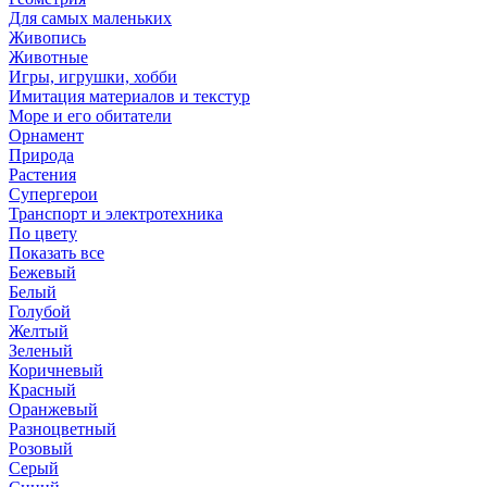
Для самых маленьких
Живопись
Животные
Игры, игрушки, хобби
Имитация материалов и текстур
Море и его обитатели
Орнамент
Природа
Растения
Супергерои
Транспорт и электротехника
По цвету
Показать все
Бежевый
Белый
Голубой
Желтый
Зеленый
Коричневый
Красный
Оранжевый
Разноцветный
Розовый
Серый