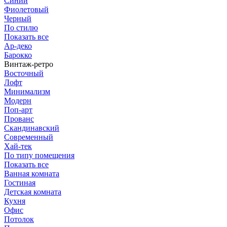
Синий
Фиолетовый
Черный
По стилю
Показать все
Ар-деко
Барокко
Винтаж-ретро
Восточный
Лофт
Минимализм
Модерн
Поп-арт
Прованс
Скандинавский
Современный
Хай-тек
По типу помещения
Показать все
Ванная комната
Гостиная
Детская комната
Кухня
Офис
Потолок