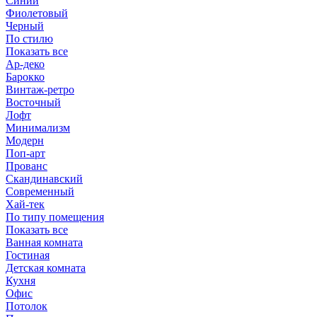
Синий
Фиолетовый
Черный
По стилю
Показать все
Ар-деко
Барокко
Винтаж-ретро
Восточный
Лофт
Минимализм
Модерн
Поп-арт
Прованс
Скандинавский
Современный
Хай-тек
По типу помещения
Показать все
Ванная комната
Гостиная
Детская комната
Кухня
Офис
Потолок