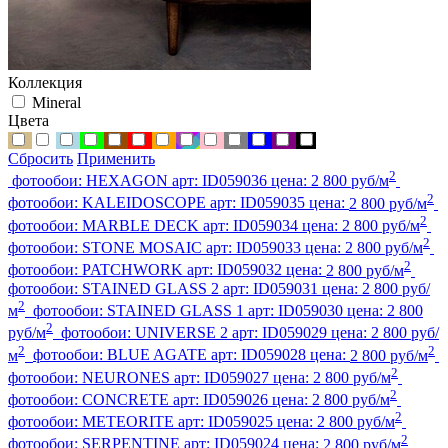
Коллекция
Mineral
Цвета
Сбросить
Применить
2
фотообои:
HEXAGON
арт:
ID059036
цена:
2 800 руб/м
2
фотообои:
KALEIDOSCOPE
арт:
ID059035
цена:
2 800 руб/м
2
фотообои:
MARBLE DECK
арт:
ID059034
цена:
2 800 руб/м
2
фотообои:
STONE MOSAIC
арт:
ID059033
цена:
2 800 руб/м
2
фотообои:
PATCHWORK
арт:
ID059032
цена:
2 800 руб/м
фотообои:
STAINED GLASS 2
арт:
ID059031
цена:
2 800 руб/
2
м
фотообои:
STAINED GLASS 1
арт:
ID059030
цена:
2 800
2
руб/м
фотообои:
UNIVERSE 2
арт:
ID059029
цена:
2 800 руб/
2
2
м
фотообои:
BLUE AGATE
арт:
ID059028
цена:
2 800 руб/м
2
фотообои:
NEURONES
арт:
ID059027
цена:
2 800 руб/м
2
фотообои:
CONCRETE
арт:
ID059026
цена:
2 800 руб/м
2
фотообои:
METEORITE
арт:
ID059025
цена:
2 800 руб/м
2
фотообои:
SERPENTINE
арт:
ID059024
цена:
2 800 руб/м