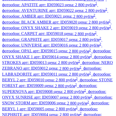
2
фотообои:
APATITE
арт:
ID059023
цена:
2 800 руб/м
2
фотообои:
AVENTURINE
арт:
ID059022
цена:
2 800 руб/м
2
фотообои:
AMBER
арт:
ID059021
цена:
2 800 руб/м
2
фотообои:
BLACK AMBER
арт:
ID059020
цена:
2 800 руб/м
2
фотообои:
ONYX SHAKE 2
арт:
ID059019
цена:
2 800 руб/м
2
фотообои:
CARPET
арт:
ID059018
цена:
2 800 руб/м
2
фотообои:
GRAPHITE
арт:
ID059017
цена:
2 800 руб/м
2
фотообои:
UNIVERSE
арт:
ID059016
цена:
2 800 руб/м
2
фотообои:
OPAL
арт:
ID059015
цена:
2 800 руб/м
фотообои:
2
ONYX SHAKE 1
арт:
ID059014
цена:
2 800 руб/м
фотообои:
2
STROKES
арт:
ID059013
цена:
2 800 руб/м
фотообои:
NERO
2
ZEBRANO
арт:
ID059012
цена:
2 800 руб/м
фотообои:
2
LABRADORITE
арт:
ID059011
цена:
2 800 руб/м
фотообои:
2
BERYL 2
арт:
ID059010
цена:
2 800 руб/м
фотообои:
STONE
2
FOREST
арт:
ID059009
цена:
2 800 руб/м
фотообои:
2
SUPERNOVA
арт:
ID059008
цена:
2 800 руб/м
фотообои:
2
ONYX SUNRISE
арт:
ID059007
цена:
2 800 руб/м
фотообои:
2
SNOW STORM
арт:
ID059006
цена:
2 800 руб/м
фотообои:
2
BERYL 1
арт:
ID059005
цена:
2 800 руб/м
фотообои:
2
NEPHRITE
арт:
ID059004
цена:
2 800 руб/м
фотообои: