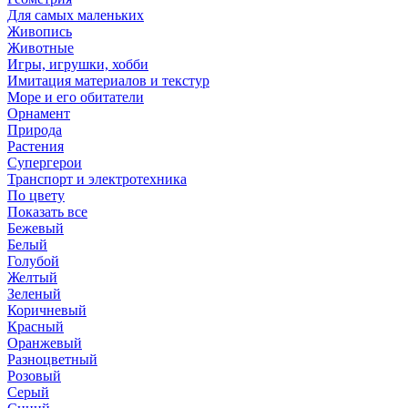
Для самых маленьких
Живопись
Животные
Игры, игрушки, хобби
Имитация материалов и текстур
Море и его обитатели
Орнамент
Природа
Растения
Супергерои
Транспорт и электротехника
По цвету
Показать все
Бежевый
Белый
Голубой
Желтый
Зеленый
Коричневый
Красный
Оранжевый
Разноцветный
Розовый
Серый