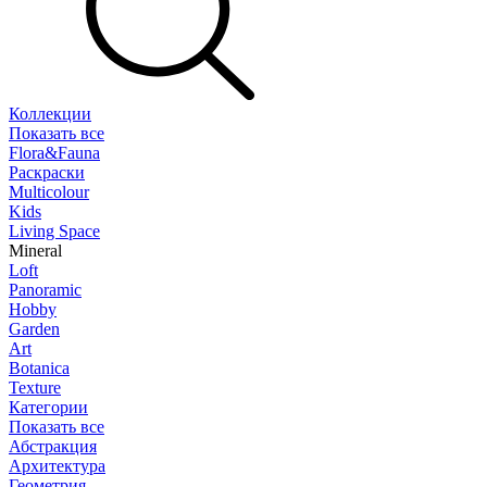
Коллекции
Показать все
Flora&Fauna
Раскраски
Multicolour
Kids
Living Space
Mineral
Loft
Panoramic
Hobby
Garden
Art
Botanica
Texture
Категории
Показать все
Абстракция
Архитектура
Геометрия