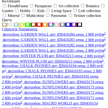
Коллекция
Flora&Fauna
Раскраски
Art collection
Botanica
Garden
Hobby
Kids
Living Space
Loft collection
Mineral
Multicolour
Panoramic
Texture collection
Цвета
Сбросить
Применить
2
фотообои:
GARDEN WALL
арт:
ID0410284
цена:
2 800 руб/м
2
фотообои:
GARDEN WALL
арт:
ID0410283
цена:
2 800 руб/м
2
фотообои:
GARDEN WALL
арт:
ID0410282
цена:
2 800 руб/м
2
фотообои:
GARDEN WALL
арт:
ID0410281
цена:
2 800 руб/м
2
фотообои:
WINTER PLUM
арт:
ID0410213
цена:
2 800 руб/м
2
фотообои:
WINTER PLUM
арт:
ID0410212
цена:
2 800 руб/м
фотообои:
CHALK PEONIES
арт:
ID0410194
цена:
2 800 руб/
2
м
фотообои:
CHALK PEONIES
арт:
ID0410193
цена:
2 800
2
руб/м
фотообои:
CHALK PEONIES
арт:
ID0410192
цена:
2
2 800 руб/м
фотообои:
SUNFLOWERS
арт:
ID0410174
цена:
2
2 800 руб/м
фотообои:
SUNFLOWERS
арт:
ID0410173
цена:
2
2 800 руб/м
фотообои:
SUNFLOWERS
арт:
ID0410172
цена:
2
2 800 руб/м
фотообои:
SUNFLOWERS
арт:
ID0410171
цена:
2
2 800 руб/м
фотообои:
MACRO WORLD
арт:
ID0410154
2