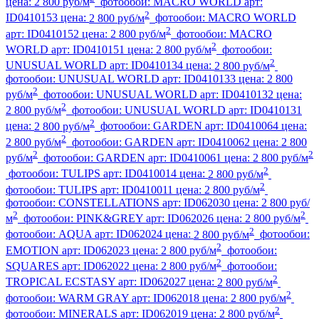
цена:
2 800 руб/м
фотообои:
MACRO WORLD
арт:
2
ID0410153
цена:
2 800 руб/м
фотообои:
MACRO WORLD
2
арт:
ID0410152
цена:
2 800 руб/м
фотообои:
MACRO
2
WORLD
арт:
ID0410151
цена:
2 800 руб/м
фотообои:
2
UNUSUAL WORLD
арт:
ID0410134
цена:
2 800 руб/м
фотообои:
UNUSUAL WORLD
арт:
ID0410133
цена:
2 800
2
руб/м
фотообои:
UNUSUAL WORLD
арт:
ID0410132
цена:
2
2 800 руб/м
фотообои:
UNUSUAL WORLD
арт:
ID0410131
2
цена:
2 800 руб/м
фотообои:
GARDEN
арт:
ID0410064
цена:
2
2 800 руб/м
фотообои:
GARDEN
арт:
ID0410062
цена:
2 800
2
2
руб/м
фотообои:
GARDEN
арт:
ID0410061
цена:
2 800 руб/м
2
фотообои:
TULIPS
арт:
ID0410014
цена:
2 800 руб/м
2
фотообои:
TULIPS
арт:
ID0410011
цена:
2 800 руб/м
фотообои:
CONSTELLATIONS
арт:
ID062030
цена:
2 800 руб/
2
2
м
фотообои:
PINK&GREY
арт:
ID062026
цена:
2 800 руб/м
2
фотообои:
AQUA
арт:
ID062024
цена:
2 800 руб/м
фотообои:
2
EMOTION
арт:
ID062023
цена:
2 800 руб/м
фотообои:
2
SQUARES
арт:
ID062022
цена:
2 800 руб/м
фотообои:
2
TROPICAL ECSTASY
арт:
ID062027
цена:
2 800 руб/м
2
фотообои:
WARM GRAY
арт:
ID062018
цена:
2 800 руб/м
2
фотообои:
MINERALS
арт:
ID062019
цена:
2 800 руб/м