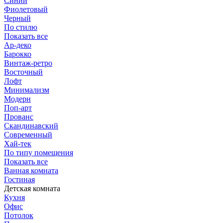
Синий
Фиолетовый
Черный
По стилю
Показать все
Ар-деко
Барокко
Винтаж-ретро
Восточный
Лофт
Минимализм
Модерн
Поп-арт
Прованс
Скандинавский
Современный
Хай-тек
По типу помещения
Показать все
Ванная комната
Гостиная
Детская комната
Кухня
Офис
Потолок