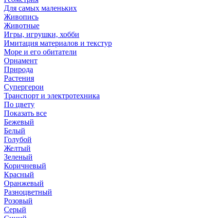
Для самых маленьких
Живопись
Животные
Игры, игрушки, хобби
Имитация материалов и текстур
Море и его обитатели
Орнамент
Природа
Растения
Супергерои
Транспорт и электротехника
По цвету
Показать все
Бежевый
Белый
Голубой
Желтый
Зеленый
Коричневый
Красный
Оранжевый
Разноцветный
Розовый
Серый