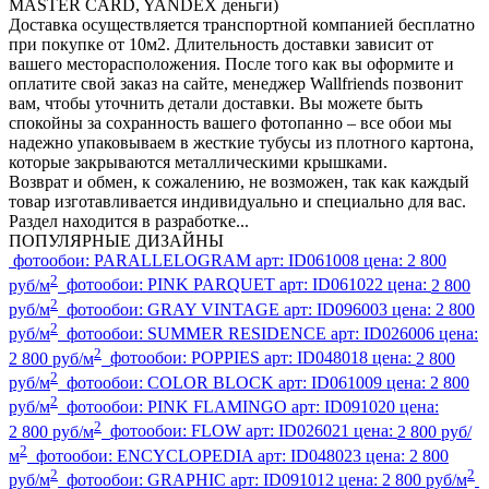
MASTER CARD, YANDEX деньги)
Доставка осуществляется транспортной компанией бесплатно
при покупке от 10м2. Длительность доставки зависит от
вашего месторасположения. После того как вы оформите и
оплатите свой заказ на сайте, менеджер Wallfriends позвонит
вам, чтобы уточнить детали доставки. Вы можете быть
спокойны за сохранность вашего фотопанно – все обои мы
надежно упаковываем в жесткие тубусы из плотного картона,
которые закрываются металлическими крышками.
Возврат и обмен, к сожалению, не возможен, так как каждый
товар изготавливается индивидуально и специально для вас.
Раздел находится в разработке...
ПОПУЛЯРНЫЕ ДИЗАЙНЫ
фотообои:
PARALLELOGRAM
арт:
ID061008
цена:
2 800
2
руб/м
фотообои:
PINK PARQUET
арт:
ID061022
цена:
2 800
2
руб/м
фотообои:
GRAY VINTAGE
арт:
ID096003
цена:
2 800
2
руб/м
фотообои:
SUMMER RESIDENCE
арт:
ID026006
цена:
2
2 800 руб/м
фотообои:
POPPIES
арт:
ID048018
цена:
2 800
2
руб/м
фотообои:
COLOR BLOCK
арт:
ID061009
цена:
2 800
2
руб/м
фотообои:
PINK FLAMINGO
арт:
ID091020
цена:
2
2 800 руб/м
фотообои:
FLOW
арт:
ID026021
цена:
2 800 руб/
2
м
фотообои:
ENCYCLOPEDIA
арт:
ID048023
цена:
2 800
2
2
руб/м
фотообои:
GRAPHIC
арт:
ID091012
цена:
2 800 руб/м