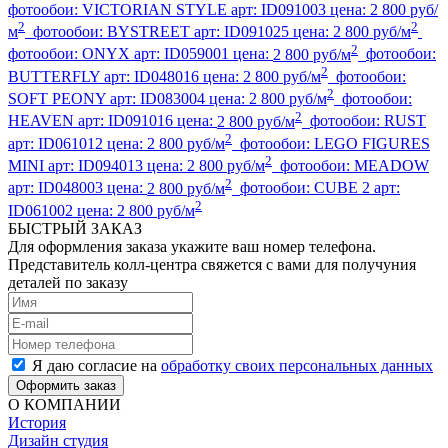
фотообои:
VICTORIAN STYLE
арт:
ID091003
цена:
2 800 руб/
2
2
м
фотообои:
BYSTREET
арт:
ID091025
цена:
2 800 руб/м
2
фотообои:
ONYX
арт:
ID059001
цена:
2 800 руб/м
фотообои:
2
BUTTERFLY
арт:
ID048016
цена:
2 800 руб/м
фотообои:
2
SOFT PEONY
арт:
ID083004
цена:
2 800 руб/м
фотообои:
2
HEAVEN
арт:
ID091016
цена:
2 800 руб/м
фотообои:
RUST
2
арт:
ID061012
цена:
2 800 руб/м
фотообои:
LEGO FIGURES
2
MINI
арт:
ID094013
цена:
2 800 руб/м
фотообои:
MEADOW
2
арт:
ID048003
цена:
2 800 руб/м
фотообои:
CUBE 2
арт:
2
ID061002
цена:
2 800 руб/м
БЫСТРЫЙ ЗАКАЗ
Для оформления заказа укажите ваш номер телефона.
Представитель колл-центра свяжется с вами для получуния
деталей по заказу
Я даю согласие на
обработку своих персональных данных
Оформить заказ
О КОМПАНИИ
История
Дизайн студия