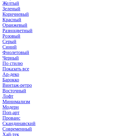
Желтый
Зеленый
Коричневый
Красный
Оранжевый
Разноцветный
Розовый
Серый
Синий
Фиолетовый
Черный
По стилю
Показать все
Ар-деко
Барокко
Винтаж-ретро
Восточный
Лофт
Минимализм
Модерн
Поп-арт
Прованс
Скандинавский
Современный
Хай-тек