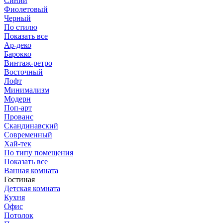
Синий
Фиолетовый
Черный
По стилю
Показать все
Ар-деко
Барокко
Винтаж-ретро
Восточный
Лофт
Минимализм
Модерн
Поп-арт
Прованс
Скандинавский
Современный
Хай-тек
По типу помещения
Показать все
Ванная комната
Гостиная
Детская комната
Кухня
Офис
Потолок