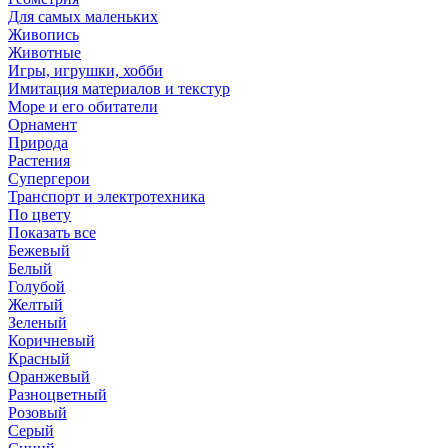
Для самых маленьких
Живопись
Животные
Игры, игрушки, хобби
Имитация материалов и текстур
Море и его обитатели
Орнамент
Природа
Растения
Супергерои
Транспорт и электротехника
По цвету
Показать все
Бежевый
Белый
Голубой
Желтый
Зеленый
Коричневый
Красный
Оранжевый
Разноцветный
Розовый
Серый