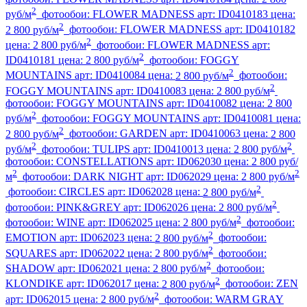
2
руб/м
фотообои:
FLOWER MADNESS
арт:
ID0410183
цена:
2
2 800 руб/м
фотообои:
FLOWER MADNESS
арт:
ID0410182
2
цена:
2 800 руб/м
фотообои:
FLOWER MADNESS
арт:
2
ID0410181
цена:
2 800 руб/м
фотообои:
FOGGY
2
MOUNTAINS
арт:
ID0410084
цена:
2 800 руб/м
фотообои:
2
FOGGY MOUNTAINS
арт:
ID0410083
цена:
2 800 руб/м
фотообои:
FOGGY MOUNTAINS
арт:
ID0410082
цена:
2 800
2
руб/м
фотообои:
FOGGY MOUNTAINS
арт:
ID0410081
цена:
2
2 800 руб/м
фотообои:
GARDEN
арт:
ID0410063
цена:
2 800
2
2
руб/м
фотообои:
TULIPS
арт:
ID0410013
цена:
2 800 руб/м
фотообои:
CONSTELLATIONS
арт:
ID062030
цена:
2 800 руб/
2
2
м
фотообои:
DARK NIGHT
арт:
ID062029
цена:
2 800 руб/м
2
фотообои:
CIRCLES
арт:
ID062028
цена:
2 800 руб/м
2
фотообои:
PINK&GREY
арт:
ID062026
цена:
2 800 руб/м
2
фотообои:
WINE
арт:
ID062025
цена:
2 800 руб/м
фотообои:
2
EMOTION
арт:
ID062023
цена:
2 800 руб/м
фотообои:
2
SQUARES
арт:
ID062022
цена:
2 800 руб/м
фотообои:
2
SHADOW
арт:
ID062021
цена:
2 800 руб/м
фотообои:
2
KLONDIKE
арт:
ID062017
цена:
2 800 руб/м
фотообои:
ZEN
2
арт:
ID062015
цена:
2 800 руб/м
фотообои:
WARM GRAY