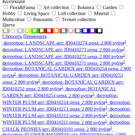
Коллекция
Flora&Fauna
Art collection
Botanica
Garden
Hobby
Living Space
Loft collection
Mineral
Multicolour
Panoramic
Texture collection
Цвета
Сбросить
Применить
2
фотообои:
LANDSCAPE
арт:
ID0410274
цена:
2 800 руб/м
2
фотообои:
LANDSCAPE
арт:
ID0410273
цена:
2 800 руб/м
2
фотообои:
LANDSCAPE
арт:
ID0410272
цена:
2 800 руб/м
2
фотообои:
LANDSCAPE
арт:
ID0410271
цена:
2 800 руб/м
фотообои:
BOTANICAL GARDEN
арт:
ID0410254
цена:
2 800
2
руб/м
фотообои:
BOTANICAL GARDEN
арт:
ID0410253
2
цена:
2 800 руб/м
фотообои:
BOTANICAL GARDEN
арт:
2
ID0410252
цена:
2 800 руб/м
фотообои:
BOTANICAL
2
GARDEN
арт:
ID0410251
цена:
2 800 руб/м
фотообои:
2
WINTER PLUM
арт:
ID0410214
цена:
2 800 руб/м
фотообои:
2
WINTER PLUM
арт:
ID0410213
цена:
2 800 руб/м
фотообои:
2
WINTER PLUM
арт:
ID0410212
цена:
2 800 руб/м
фотообои:
2
WINTER PLUM
арт:
ID0410211
цена:
2 800 руб/м
фотообои:
2
CHALK PEONIES
арт:
ID0410191
цена:
2 800 руб/м
фотообои:
FLOWER MADNESS
арт:
ID0410184
цена:
2 800