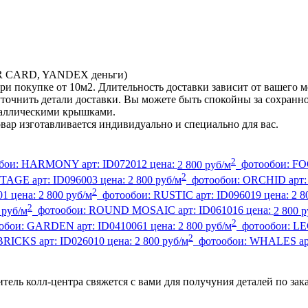
TER CARD, YANDEX деньги)
ри покупке от 10м2. Длительность доставки зависит от вашего м
ы уточнить детали доставки. Вы можете быть спокойны за сохран
еталлическими крышками.
овар изготавливается индивидуально и специально для вас.
2
бои:
HARMONY
арт:
ID072012
цена:
2 800 руб/м
фотообои:
F
2
NTAGE
арт:
ID096003
цена:
2 800 руб/м
фотообои:
ORCHID
арт
2
01
цена:
2 800 руб/м
фотообои:
RUSTIC
арт:
ID096019
цена:
2 8
2
 руб/м
фотообои:
ROUND MOSAIC
арт:
ID061016
цена:
2 800 р
2
обои:
GARDEN
арт:
ID0410061
цена:
2 800 руб/м
фотообои:
LE
2
BRICKS
арт:
ID026010
цена:
2 800 руб/м
фотообои:
WHALES
а
тель колл-центра свяжется с вами для получуния деталей по зак