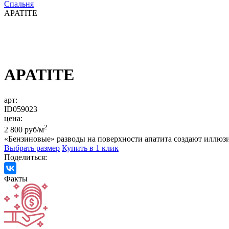
Спальня
APATITE
APATITE
арт:
ID059023
цена:
2
2 800 руб/м
«Бензиновые» разводы на поверхности апатита создают иллюз
Выбрать размер
Купить в 1 клик
Поделиться:
Факты