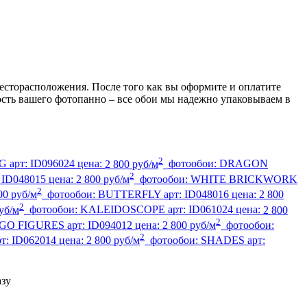
есторасположения. После того как вы оформите и оплатите
ность вашего фотопанно – все обои мы надежно упаковываем в
2
OG
арт:
ID096024
цена:
2 800 руб/м
фотообои:
DRAGON
2
:
ID048015
цена:
2 800 руб/м
фотообои:
WHITE BRICKWORK
2
00 руб/м
фотообои:
BUTTERFLY
арт:
ID048016
цена:
2 800
2
уб/м
фотообои:
KALEIDOSCOPE
арт:
ID061024
цена:
2 800
2
GO FIGURES
арт:
ID094012
цена:
2 800 руб/м
фотообои:
2
рт:
ID062014
цена:
2 800 руб/м
фотообои:
SHADES
арт:
азу