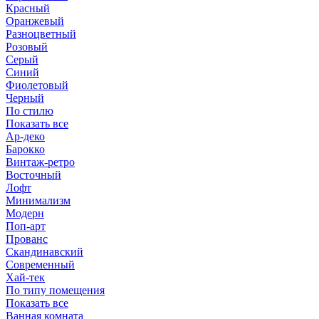
Красный
Оранжевый
Разноцветный
Розовый
Серый
Синий
Фиолетовый
Черный
По стилю
Показать все
Ар-деко
Барокко
Винтаж-ретро
Восточный
Лофт
Минимализм
Модерн
Поп-арт
Прованс
Скандинавский
Современный
Хай-тек
По типу помещения
Показать все
Ванная комната