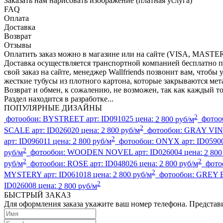
Заказать нам нарисовать изображение (платная услуга)
FAQ
Оплата
Доставка
Возврат
Отзывы
Оплатить заказ можно в магазине или на сайте (VISA, MAS
Доставка осуществляется транспортной компанией бесплатно п
свой заказ на сайте, менеджер Wallfriends позвонит вам, чтоб
жесткие тубусы из плотного картона, которые закрываются м
Возврат и обмен, к сожалению, не возможен, так как каждый т
Раздел находится в разработке...
ПОПУЛЯРНЫЕ ДИЗАЙНЫ
2
фотообои:
BYSTREET
арт:
ID091025
цена:
2 800 руб/м
фотоо
2
SCALE
арт:
ID026020
цена:
2 800 руб/м
фотообои:
GRAY VI
2
арт:
ID096011
цена:
2 800 руб/м
фотообои:
ONYX
арт:
ID0590
2
руб/м
фотообои:
WOODEN NOVEL
арт:
ID026004
цена:
2 800
2
2
руб/м
фотообои:
ROSE
арт:
ID048026
цена:
2 800 руб/м
фото
2
MYSTERY
арт:
ID061018
цена:
2 800 руб/м
фотообои:
GREY 
2
ID026008
цена:
2 800 руб/м
БЫСТРЫЙ ЗАКАЗ
Для оформления заказа укажите ваш номер телефона. Представи