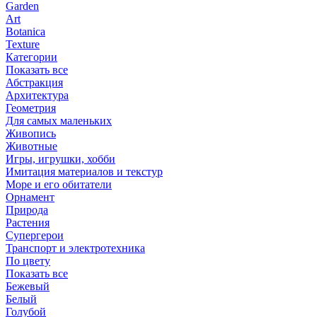
Garden
Art
Botanica
Texture
Категории
Показать все
Абстракция
Архитектура
Геометрия
Для самых маленьких
Живопись
Животные
Игры, игрушки, хобби
Имитация материалов и текстур
Море и его обитатели
Орнамент
Природа
Растения
Супергерои
Транспорт и электротехника
По цвету
Показать все
Бежевый
Белый
Голубой