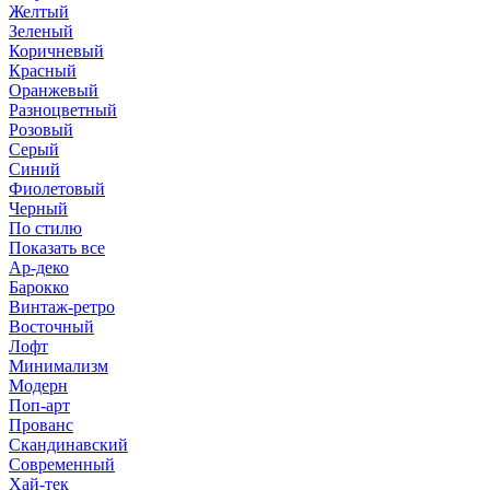
Желтый
Зеленый
Коричневый
Красный
Оранжевый
Разноцветный
Розовый
Серый
Синий
Фиолетовый
Черный
По стилю
Показать все
Ар-деко
Барокко
Винтаж-ретро
Восточный
Лофт
Минимализм
Модерн
Поп-арт
Прованс
Скандинавский
Современный
Хай-тек