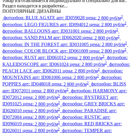
товар изготавливается индивидуально и специально для вас.
Раздел находится в разработке...
ПОПУЛЯРНЫЕ ДИЗАЙНЫ
2
фотообои:
BLUE AGATE
арт:
ID059028
цена:
2 800 руб/м
2
фотообои:
LEGO FIGURES
арт:
ID094012
цена:
2 800 руб/м
2
фотообои:
BALLOONS
арт:
ID031001
цена:
2 800 руб/м
2
фотообои:
SAND PALM
арт:
ID062020
цена:
2 800 руб/м
2
фотообои:
IN THE FOREST
арт:
ID031005
цена:
2 800 руб/м
2
фотообои:
COLOR BLOCK
арт:
ID061009
цена:
2 800 руб/м
2
фотообои:
RUST
арт:
ID061012
цена:
2 800 руб/м
фотообои:
2
KALEIDOSCOPE
арт:
ID061024
цена:
2 800 руб/м
фотообои:
2
PEACH LACE
арт:
ID062011
цена:
2 800 руб/м
фотообои:
2
MOUNTAINS
арт:
ID061006
цена:
2 800 руб/м
фотообои:
2
POPPIES
арт:
ID048018
цена:
2 800 руб/м
фотообои:
BLISS
2
арт:
ID072011
цена:
2 800 руб/м
фотообои:
HARMONY
арт:
2
ID072012
цена:
2 800 руб/м
фотообои:
BYSTREET
арт:
2
ID091025
цена:
2 800 руб/м
фотообои:
GREY BRICKS
арт:
2
ID026010
цена:
2 800 руб/м
фотообои:
PARADISE
арт:
2
ID072004
цена:
2 800 руб/м
фотообои:
RUSTIC
арт:
2
ID096019
цена:
2 800 руб/м
фотообои:
RED BRICKS
арт:
2
ID026011
цена:
2 800 руб/м
фотообои:
TEMPER
арт: