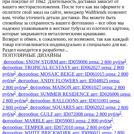
при покупке от 10м2. Длительность доставки зависит от
вашего месторасположения. После того как вы оформите и
оплатите свой заказ на сайте, менеджер Wallfriends позвонит
вам, чтобы уточнить детали доставки. Вы можете быть
спокойны за сохранность вашего фотопанно – все обои мы
надежно упаковываем в жесткие тубусы из плотного картона,
которые закрываются металлическими крышками.
Возврат и обмен, к сожалению, не возможен, так как каждый
товар изготавливается индивидуально и специально для вас.
Раздел находится в разработке...
ПОПУЛЯРНЫЕ ДИЗАЙНЫ
2
фотообои:
SNOW STORM
арт:
ID059006
цена:
2 800 руб/м
фотообои:
TROPICAL ECSTASY
арт:
ID062027
цена:
2 800
2
руб/м
фотообои:
MOSAIC BEIGE
арт:
ID061015
цена:
2 800
2
руб/м
фотообои:
ANDY FLOWERS
арт:
ID048025
цена:
2
2 800 руб/м
фотообои:
MAISON
арт:
ID061027
цена:
2 800
2
руб/м
фотообои:
SUMMER RESIDENCE
арт:
ID026006
цена:
2
2 800 руб/м
фотообои:
BALLOONS
арт:
ID031001
цена:
2
2 800 руб/м
фотообои:
SQUARES
арт:
ID062022
цена:
2 800
2
2
руб/м
фотообои:
GULF
арт:
ID072008
цена:
2 800 руб/м
2
фотообои:
MARBLE
арт:
ID059003
цена:
2 800 руб/м
2
фотообои:
TEMPER
арт:
ID072010
цена:
2 800 руб/м
фотообои:
WHITE BRICKWORK
арт:
ID096011
цена:
2 800