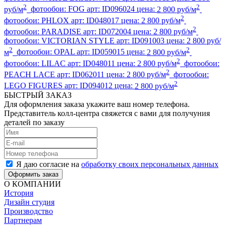
2
2
руб/м
фотообои:
FOG
арт:
ID096024
цена:
2 800 руб/м
2
фотообои:
PHLOX
арт:
ID048017
цена:
2 800 руб/м
2
фотообои:
PARADISE
арт:
ID072004
цена:
2 800 руб/м
фотообои:
VICTORIAN STYLE
арт:
ID091003
цена:
2 800 руб/
2
2
м
фотообои:
OPAL
арт:
ID059015
цена:
2 800 руб/м
2
фотообои:
LILAC
арт:
ID048011
цена:
2 800 руб/м
фотообои:
2
PEACH LACE
арт:
ID062011
цена:
2 800 руб/м
фотообои:
2
LEGO FIGURES
арт:
ID094012
цена:
2 800 руб/м
БЫСТРЫЙ ЗАКАЗ
Для оформления заказа укажите ваш номер телефона.
Представитель колл-центра свяжется с вами для получуния
деталей по заказу
Я даю согласие на
обработку своих персональных данных
Оформить заказ
О КОМПАНИИ
История
Дизайн студия
Производство
Партнерам