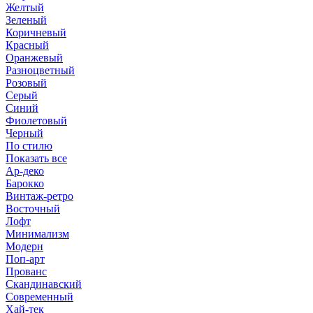
Желтый
Зеленый
Коричневый
Красный
Оранжевый
Разноцветный
Розовый
Серый
Синий
Фиолетовый
Черный
По стилю
Показать все
Ар-деко
Барокко
Винтаж-ретро
Восточный
Лофт
Минимализм
Модерн
Поп-арт
Прованс
Скандинавский
Современный
Хай-тек