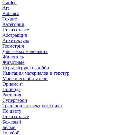
Garden
Art
Botanica
Texture
Категории
Показать все
Абстракция
Архитектура
Геометрия
Для самых маленьких
Живопись
Животные
Игры, игрушки, хобби
Имитация материалов и текстур
Море и его обитатели
Орнамент
Природа
Растения
Супергерои
Транспорт и электротехника
По цвету
Показать все
Бежевый
Белый
Голубой