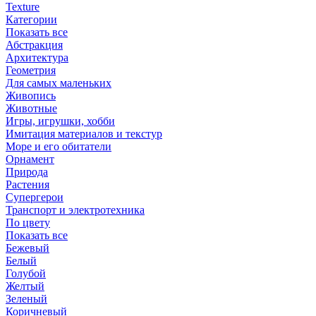
Texture
Категории
Показать все
Абстракция
Архитектура
Геометрия
Для самых маленьких
Живопись
Животные
Игры, игрушки, хобби
Имитация материалов и текстур
Море и его обитатели
Орнамент
Природа
Растения
Супергерои
Транспорт и электротехника
По цвету
Показать все
Бежевый
Белый
Голубой
Желтый
Зеленый
Коричневый