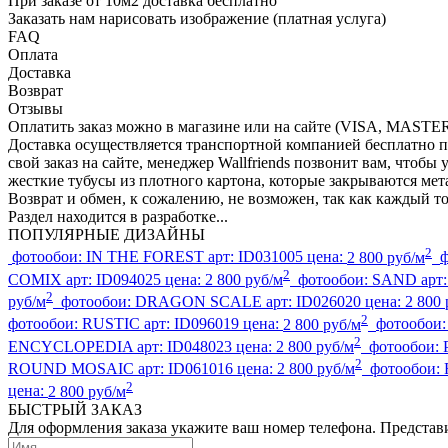
При заказе от 10м2 доставка бесплатно
Заказать нам нарисовать изображение (платная услуга)
FAQ
Оплата
Доставка
Возврат
Отзывы
Оплатить заказ можно в магазине или на сайте (VISA, MAS
Доставка осуществляется транспортной компанией бесплатно п
свой заказ на сайте, менеджер Wallfriends позвонит вам, чтоб
жесткие тубусы из плотного картона, которые закрываются м
Возврат и обмен, к сожалению, не возможен, так как каждый т
Раздел находится в разработке...
ПОПУЛЯРНЫЕ ДИЗАЙНЫ
2
фотообои:
IN THE FOREST
арт:
ID031005
цена:
2 800 руб/м
2
COMIX
арт:
ID094025
цена:
2 800 руб/м
фотообои:
SAND
арт
2
руб/м
фотообои:
DRAGON SCALE
арт:
ID026020
цена:
2 800 
2
фотообои:
RUSTIC
арт:
ID096019
цена:
2 800 руб/м
фотообои
2
ENCYCLOPEDIA
арт:
ID048023
цена:
2 800 руб/м
фотообои:
2
ROUND MOSAIC
арт:
ID061016
цена:
2 800 руб/м
фотообои:
2
цена:
2 800 руб/м
БЫСТРЫЙ ЗАКАЗ
Для оформления заказа укажите ваш номер телефона. Представи