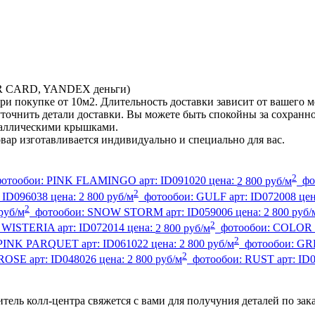
TER CARD, YANDEX деньги)
ри покупке от 10м2. Длительность доставки зависит от вашего м
ы уточнить детали доставки. Вы можете быть спокойны за сохран
еталлическими крышками.
овар изготавливается индивидуально и специально для вас.
2
фотообои:
PINK FLAMINGO
арт:
ID091020
цена:
2 800 руб/м
фо
2
:
ID096038
цена:
2 800 руб/м
фотообои:
GULF
арт:
ID072008
це
2
руб/м
фотообои:
SNOW STORM
арт:
ID059006
цена:
2 800 руб/
2
:
WISTERIA
арт:
ID072014
цена:
2 800 руб/м
фотообои:
COLOR
2
PINK PARQUET
арт:
ID061022
цена:
2 800 руб/м
фотообои:
GR
2
ROSE
арт:
ID048026
цена:
2 800 руб/м
фотообои:
RUST
арт:
ID
тель колл-центра свяжется с вами для получуния деталей по зак