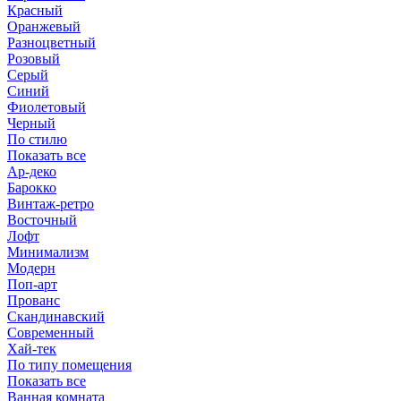
Красный
Оранжевый
Разноцветный
Розовый
Серый
Синий
Фиолетовый
Черный
По стилю
Показать все
Ар-деко
Барокко
Винтаж-ретро
Восточный
Лофт
Минимализм
Модерн
Поп-арт
Прованс
Скандинавский
Современный
Хай-тек
По типу помещения
Показать все
Ванная комната