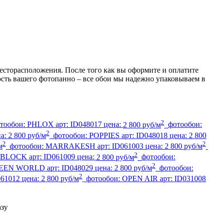
есторасположения. После того как вы оформите и оплатите
ность вашего фотопанно – все обои мы надежно упаковываем в
2
тообои:
PHLOX
арт:
ID048017
цена:
2 800 руб/м
фотообои:
2
на:
2 800 руб/м
фотообои:
POPPIES
арт:
ID048018
цена:
2 800
2
2
м
фотообои:
MARRAKESH
арт:
ID061003
цена:
2 800 руб/м
2
 BLOCK
арт:
ID061009
цена:
2 800 руб/м
фотообои:
2
EEN WORLD
арт:
ID048029
цена:
2 800 руб/м
фотообои:
2
061012
цена:
2 800 руб/м
фотообои:
OPEN AIR
арт:
ID031008
азу