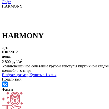
Лофт
HARMONY
HARMONY
арт:
ID072012
цена:
2
2 800 руб/м
Уравновешенное сочетание грубой текстуры кирпичной кладки
волшебного мира.
Выбрать размер
Купить в 1 клик
Поделиться:
Факты