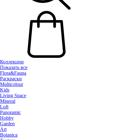
Коллекции
Показать все
Flora&Fauna
Раскраски
Multicolour
Kids
Living Space
Mineral
Loft
Panoramic
Hobby
Garden
Art
Botanica