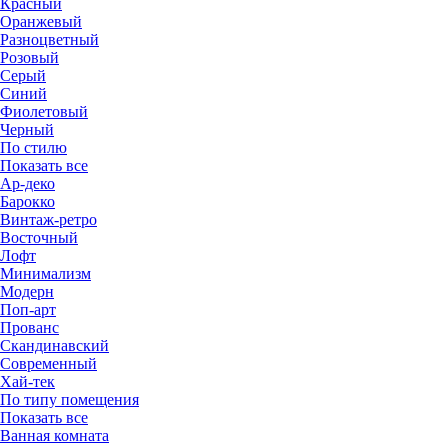
Красный
Оранжевый
Разноцветный
Розовый
Серый
Синий
Фиолетовый
Черный
По стилю
Показать все
Ар-деко
Барокко
Винтаж-ретро
Восточный
Лофт
Минимализм
Модерн
Поп-арт
Прованс
Скандинавский
Современный
Хай-тек
По типу помещения
Показать все
Ванная комната