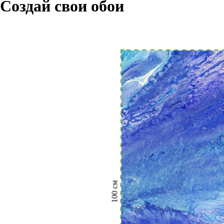
Создай свои обои
см
100