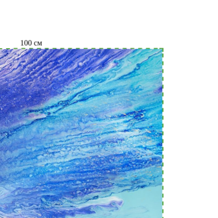
100
см