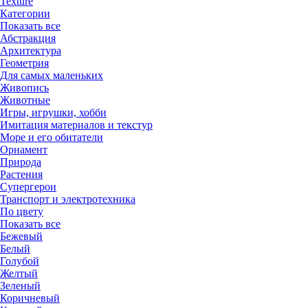
Texture
Категории
Показать все
Абстракция
Архитектура
Геометрия
Для самых маленьких
Живопись
Животные
Игры, игрушки, хобби
Имитация материалов и текстур
Море и его обитатели
Орнамент
Природа
Растения
Супергерои
Транспорт и электротехника
По цвету
Показать все
Бежевый
Белый
Голубой
Желтый
Зеленый
Коричневый