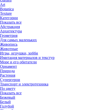
Garden
Art
Botanica
Texture
Категории
Показать все
Абстракция
Архитектура
Геометрия
Для самых маленьких
Живопись
Животные
Игры, игрушки, хобби
Имитация материалов и текстур
Море и его обитатели
Орнамент
Природа
Растения
Супергерои
Транспорт и электротехника
По цвету
Показать все
Бежевый
Белый
Голубой