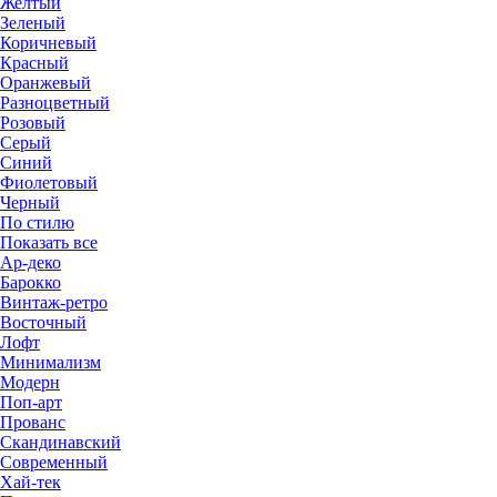
Желтый
Зеленый
Коричневый
Красный
Оранжевый
Разноцветный
Розовый
Серый
Синий
Фиолетовый
Черный
По стилю
Показать все
Ар-деко
Барокко
Винтаж-ретро
Восточный
Лофт
Минимализм
Модерн
Поп-арт
Прованс
Скандинавский
Современный
Хай-тек