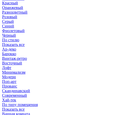
Красный
Оранжевый
Разноцветный
Розовый
Серый
Синий
Фиолетовый
Черный
По стилю
Показать все
Ар-деко
Барокко
Винтаж-ретро
Восточный
Лофт
Минимализм
Модерн
Поп-арт
Прованс
Скандинавский
Современный
Хай-тек
По типу помещения
Показать все
Ванная комната