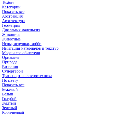
Texture
Категории
Показать все
Абстракция
Архитектура
Геометрия
Для самых маленьких
Живопись
Животные
Игры, игрушки, хобби
Имитация материалов и текстур
Море и его обитатели
Орнамент
Природа
Растения
Супергерои
Транспорт и электротехника
По цвету
Показать все
Бежевый
Белый
Голубой
Желтый
Зеленый
Коричневый