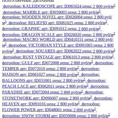
ПОПУЛЯРНЫЕ ДИЗАЙНЫ
2
фотообои:
KALEIDOSCOPE
арт:
ID061024
цена:
2 800 руб/м
2
фотообои:
MARBLE
арт:
ID059003
цена:
2 800 руб/м
фотообои:
WOODEN NOVEL
арт:
ID026004
цена:
2 800 руб/
2
2
м
фотообои:
RELIEFID
арт:
ID061025
цена:
2 800 руб/м
2
фотообои:
GRAPHIC
арт:
ID091012
цена:
2 800 руб/м
2
фотообои:
DRAGON SCALE
арт:
ID026020
цена:
2 800 руб/м
фотообои:
MACRO WORLD
арт:
ID0410151
цена:
2 800 руб/
2
м
фотообои:
VICTORIAN STYLE
арт:
ID091003
цена:
2 800
2
2
руб/м
фотообои:
SQUARES
арт:
ID062022
цена:
2 800 руб/м
2
фотообои:
RUST VINTAGE
арт:
ID061013
цена:
2 800 руб/м
2
фотообои:
GULF
арт:
ID072008
цена:
2 800 руб/м
фотообои:
2
TEMPER
арт:
ID072010
цена:
2 800 руб/м
фотообои:
2
MAISON
арт:
ID061027
цена:
2 800 руб/м
фотообои:
2
BALLOONS
арт:
ID031001
цена:
2 800 руб/м
фотообои:
2
PEACH LACE
арт:
ID062011
цена:
2 800 руб/м
фотообои:
2
PARADISE
арт:
ID072004
цена:
2 800 руб/м
фотообои:
2
STONETWORK
арт:
ID096007
цена:
2 800 руб/м
фотообои:
2
HEAVEN
арт:
ID091016
цена:
2 800 руб/м
фотообои:
2
FLOWER POWER
арт:
ID048001
цена:
2 800 руб/м
2
фотообои:
SNOW STORM
арт:
ID059006
цена:
2 800 руб/м