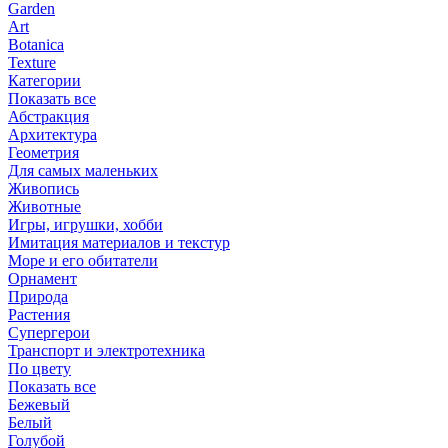
Garden
Art
Botanica
Texture
Категории
Показать все
Абстракция
Архитектура
Геометрия
Для самых маленьких
Живопись
Животные
Игры, игрушки, хобби
Имитация материалов и текстур
Море и его обитатели
Орнамент
Природа
Растения
Супергерои
Транспорт и электротехника
По цвету
Показать все
Бежевый
Белый
Голубой