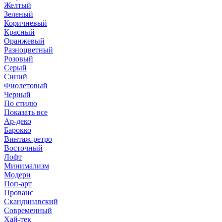
Желтый
Зеленый
Коричневый
Красный
Оранжевый
Разноцветный
Розовый
Серый
Синий
Фиолетовый
Черный
По стилю
Показать все
Ар-деко
Барокко
Винтаж-ретро
Восточный
Лофт
Минимализм
Модерн
Поп-арт
Прованс
Скандинавский
Современный
Хай-тек