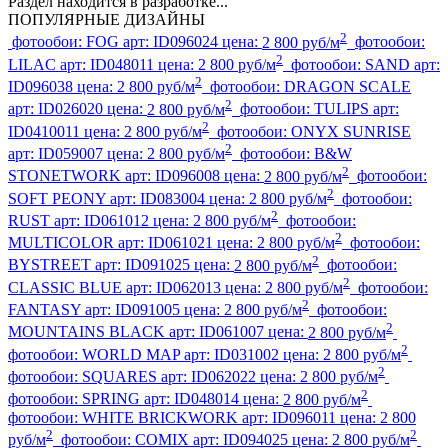
Раздел находится в разработке...
ПОПУЛЯРНЫЕ ДИЗАЙНЫ
2
фотообои:
FOG
арт:
ID096024
цена:
2 800 руб/м
фотообои:
2
LILAC
арт:
ID048011
цена:
2 800 руб/м
фотообои:
SAND
арт:
2
ID096038
цена:
2 800 руб/м
фотообои:
DRAGON SCALE
2
арт:
ID026020
цена:
2 800 руб/м
фотообои:
TULIPS
арт:
2
ID0410011
цена:
2 800 руб/м
фотообои:
ONYX SUNRISE
2
арт:
ID059007
цена:
2 800 руб/м
фотообои:
B&W
2
STONETWORK
арт:
ID096008
цена:
2 800 руб/м
фотообои:
2
SOFT PEONY
арт:
ID083004
цена:
2 800 руб/м
фотообои:
2
RUST
арт:
ID061012
цена:
2 800 руб/м
фотообои:
2
MULTICOLOR
арт:
ID061021
цена:
2 800 руб/м
фотообои:
2
BYSTREET
арт:
ID091025
цена:
2 800 руб/м
фотообои:
2
CLASSIC BLUE
арт:
ID062013
цена:
2 800 руб/м
фотообои:
2
FANTASY
арт:
ID091005
цена:
2 800 руб/м
фотообои:
2
MOUNTAINS BLACK
арт:
ID061007
цена:
2 800 руб/м
2
фотообои:
WORLD MAP
арт:
ID031002
цена:
2 800 руб/м
2
фотообои:
SQUARES
арт:
ID062022
цена:
2 800 руб/м
2
фотообои:
SPRING
арт:
ID048014
цена:
2 800 руб/м
фотообои:
WHITE BRICKWORK
арт:
ID096011
цена:
2 800
2
2
руб/м
фотообои:
COMIX
арт:
ID094025
цена:
2 800 руб/м