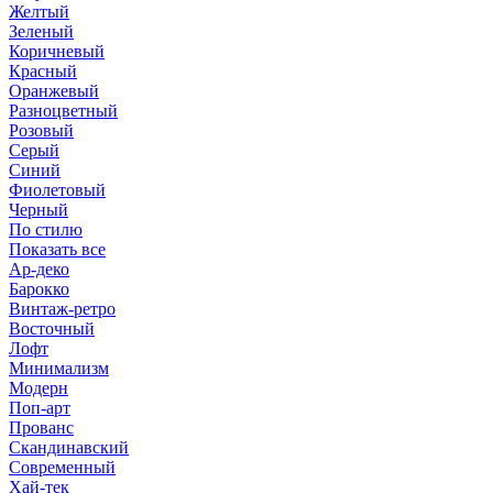
Желтый
Зеленый
Коричневый
Красный
Оранжевый
Разноцветный
Розовый
Серый
Синий
Фиолетовый
Черный
По стилю
Показать все
Ар-деко
Барокко
Винтаж-ретро
Восточный
Лофт
Минимализм
Модерн
Поп-арт
Прованс
Скандинавский
Современный
Хай-тек