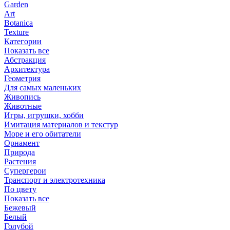
Garden
Art
Botanica
Texture
Категории
Показать все
Абстракция
Архитектура
Геометрия
Для самых маленьких
Живопись
Животные
Игры, игрушки, хобби
Имитация материалов и текстур
Море и его обитатели
Орнамент
Природа
Растения
Супергерои
Транспорт и электротехника
По цвету
Показать все
Бежевый
Белый
Голубой