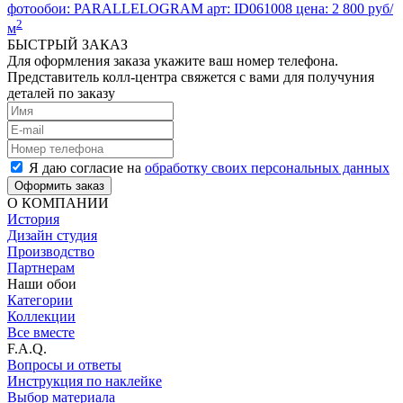
фотообои:
PARALLELOGRAM
арт:
ID061008
цена:
2 800 руб/
2
м
БЫСТРЫЙ ЗАКАЗ
Для оформления заказа укажите ваш номер телефона.
Представитель колл-центра свяжется с вами для получуния
деталей по заказу
Я даю согласие на
обработку своих персональных данных
Оформить заказ
О КОМПАНИИ
История
Дизайн студия
Производство
Партнерам
Наши обои
Категории
Коллекции
Все вместе
F.A.Q.
Вопросы и ответы
Инструкция по наклейке
Выбор материала